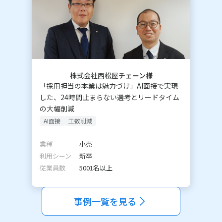
株式会社西松屋チェーン様
「採用担当の本業は魅力づけ」AI面接で実現
した、24時間止まらない選考とリードタイム
の大幅削減
AI面接
工数削減
業種
小売
利用シーン
新卒
従業員数
5001名以上
事例一覧を見る