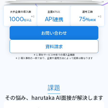
大手企業の導入数
主要ATSと
選考工数
＊1
＊2
1000
API
75
連携
%
社以上
削減
お問い合わせ
資料請求
＊１ 弊社サービス全体での導入企業数
＊２ 導入事例の一例であり、企業や運用方法によって成果は異なります
課題
その悩み、harutaka AI面接が解決します