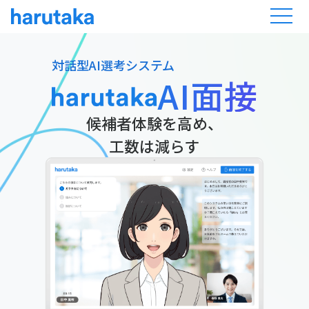
対話型AI選考システム
AI面接
候補者体験を高め、
工数は減らす