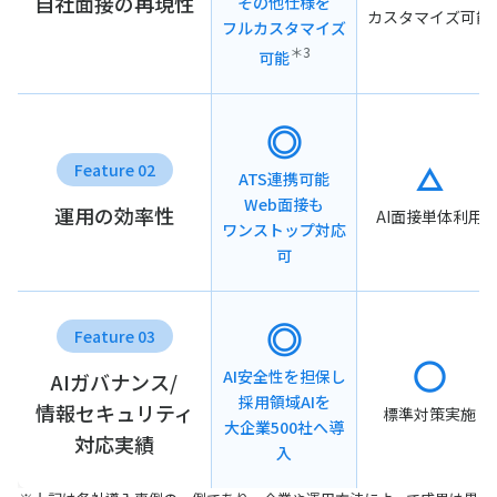
自社面接の再現性
その他仕様を
カスタマイズ可能
フルカスタマイズ
＊3
可能
Feature 02
ATS連携可能
Web面接も
運用の効率性
AI面接単体利用
ワンストップ対応
可
Feature 03
AI安全性を担保し
AIガバナンス/
採用領域AIを
情報セキュリティ
標準対策実施
大企業500社へ導
対応実績
入