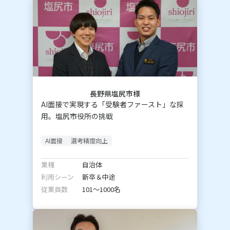
長野県塩尻市様
AI面接で実現する「受験者ファースト」な採
用。塩尻市役所の挑戦
AI面接
選考精度向上
業種
自治体
利用シーン
新卒＆中途
従業員数
101〜1000名