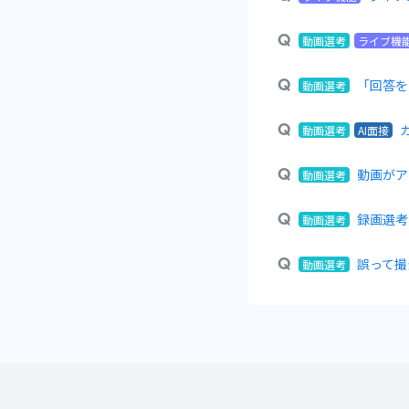
動画選考
ライブ機
「回答を
動画選考
動画選考
AI面接
動画がア
動画選考
録画選考
動画選考
誤って撮
動画選考