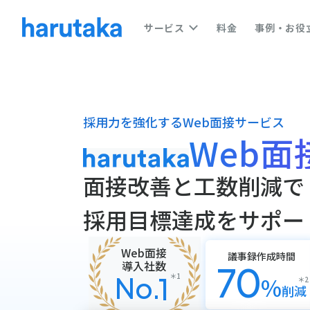
サービス
料金
事例・お役
採用力を強化するWeb面接サービス
Web面
面接改善と工数削減で
採用目標達成をサポー
Web面接
議事録作成時間
導入社数
70
No.
1
＊1
%
＊2
削減