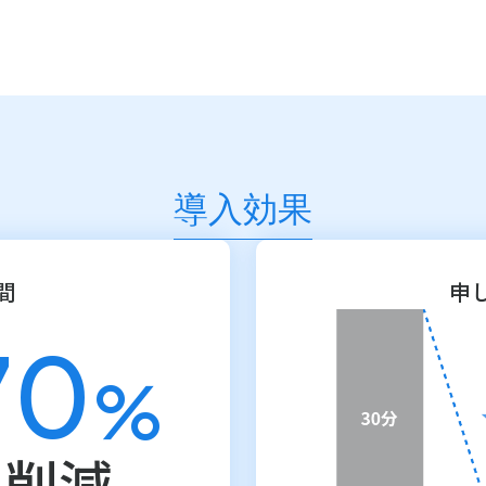
導入効果
間
申
70
%
削減