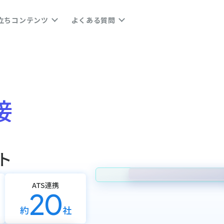
立ちコンテンツ
よくある質問
接
ト
ATS連携
20
約
社