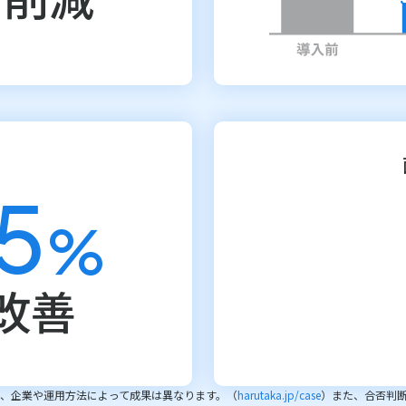
15
%
90%
改善
、企業や運用方法によって成果は異なります。（
harutaka.jp/case
）また、合否判