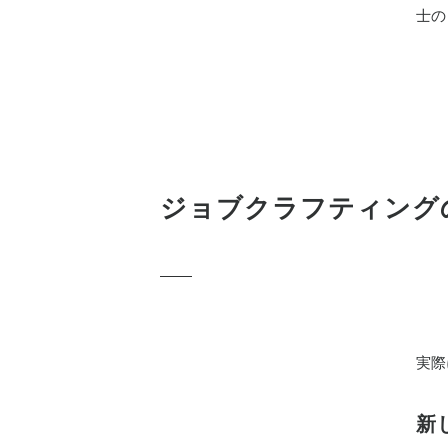
士の
ジョブクラフティング
実際
新