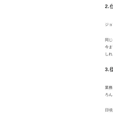
2
ジョ
同じ
今ま
しれ
3
業務
ろん
日頃