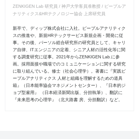
ZENKIGEN Lab 研究員 / 神戸大学客員准教授 / ピープルア
ナリティクス&HRテクノロジー協会 上席研究員
新卒で、ディップ株式会社に入社。ピープルアナリティク
スの推進や、新規HRテックサービス新規企画・開発に従
事。その後、パーソル総合研究所の研究員として、キャリ
ア自律、ITエンジニアの定着、シニア人材の活性化等に関
する調査研究に従事。2021年からZENKIGEN Lab.に参
画。採用面接や職場でのコミュニケーションに関する研究
に取り組んでいる。修士（社会心理学）。著書に『実践ピ
ープルアナリティクス 人材と組織を理解するための道具
箱』（日本能率協会マネジメントセンター）、『日本的ジ
ョブ型雇用』 （日本経済新聞出版、分担執筆）、翻訳に
『未来思考の心理学』（北大路書 房、分担翻訳）など。