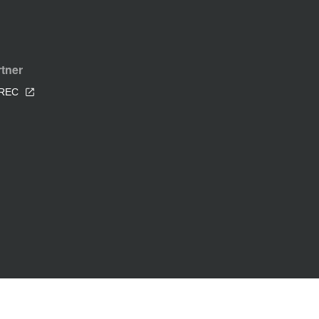
tner
REC