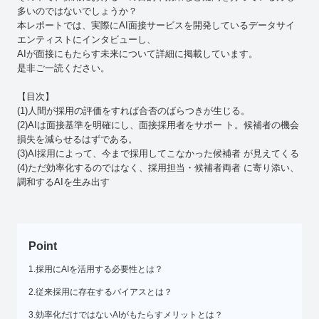
多いのではないでしょうか？
本レポートでは、実際にAI面接サービスを開発しているデータサイ
エンティストにインタビューし、
AIが面接にもたらす未来について詳細に掲載しています。
是非ご一読ください。
【目次】
(1)人間が採用の評価をすれば合否のばらつきが生じる。
(2)AIは面接基準を明確にし、面接採用者をサポー ト。候補者の機会
損失を減らせるはずである。
(3)AI採用によって、今まで採用してこなかった候補者 が見えてくる
(4)ただ効率化するのではなく、採用担当・候補者両者 に寄り添い、
調和するAIを生み出す
Point
1.採用にAIを活用する必要性とは？
2.従来採用に存在するバイアスとは？
3.効率化だけではないAIがもたらすメリットとは？